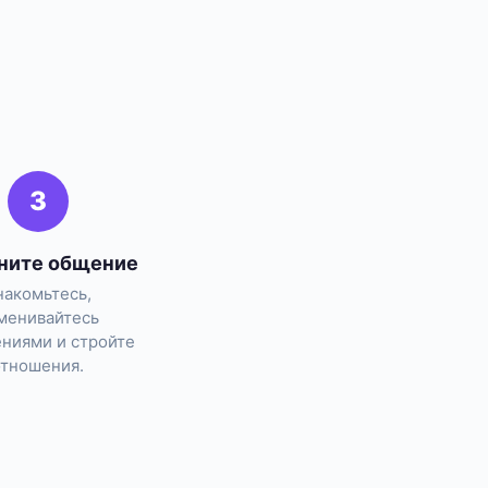
е
3
ните общение
накомьтесь,
менивайтесь
ниями и стройте
отношения.