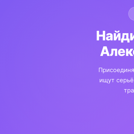
Найди
Алек
Присоединя
ищут серьё
тра