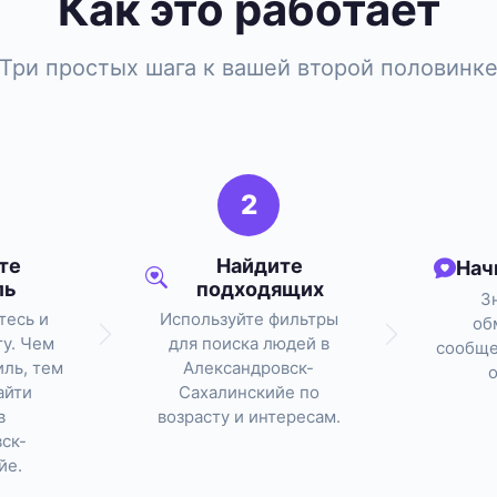
Как это работает
Три простых шага к вашей второй половинк
2
те
Найдите
Нач
ль
подходящих
З
тесь и
Используйте фильтры
об
ту. Чем
для поиска людей в
сообще
ль, тем
Александровск-
айти
Сахалинскийе по
в
возрасту и интересам.
ск-
йе.