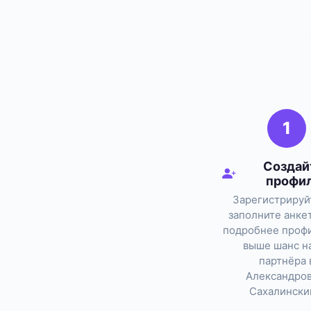
1
Создай
профи
Зарегистрируй
заполните анке
подробнее профи
выше шанс н
партнёра 
Александров
Сахалински