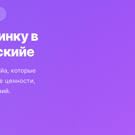
инку в
скийе
йа, которые
е ценности,
ний.