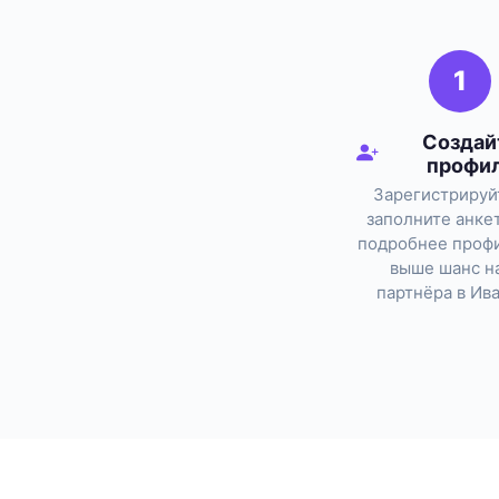
1
Создай
профи
Зарегистрируй
заполните анке
подробнее профи
выше шанс н
партнёра в Ив