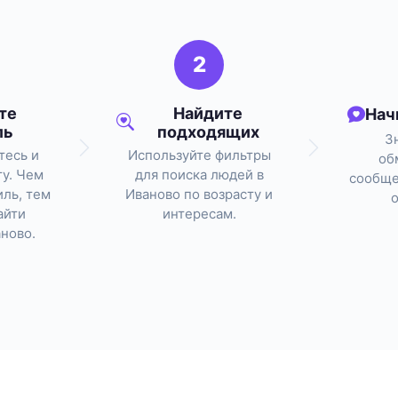
2
те
Найдите
Нач
ль
подходящих
З
тесь и
Используйте фильтры
об
ту. Чем
для поиска людей в
сообще
ль, тем
Иваново по возрасту и
айти
интересам.
аново.