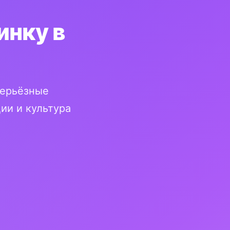
инку в
серьёзные
ии и культура