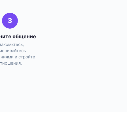
3
ните общение
накомьтесь,
менивайтесь
ниями и стройте
отношения.