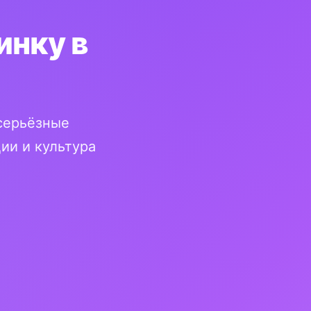
инку в
 серьёзные
ии и культура