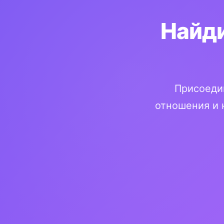
Найди
Присоедин
отношения и 