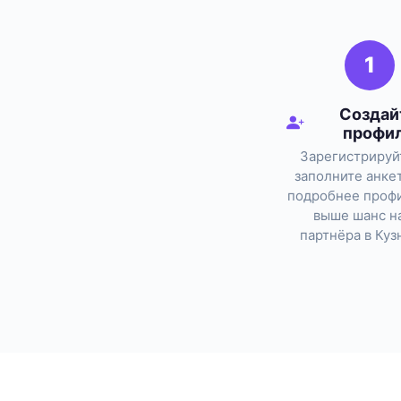
1
Создай
профи
Зарегистрируй
заполните анке
подробнее профи
выше шанс н
партнёра в Куз