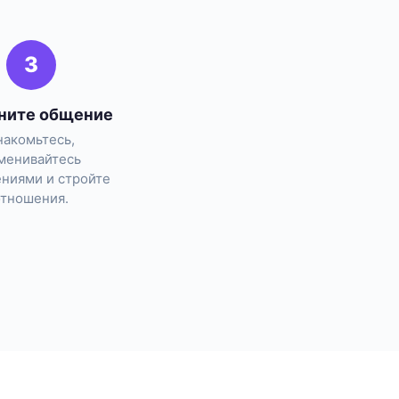
3
ните общение
накомьтесь,
менивайтесь
ниями и стройте
отношения.