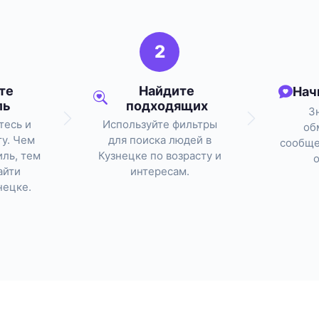
2
те
Найдите
Нач
ль
подходящих
З
тесь и
Используйте фильтры
об
ту. Чем
для поиска людей в
сообще
ль, тем
Кузнецке по возрасту и
айти
интересам.
нецке.