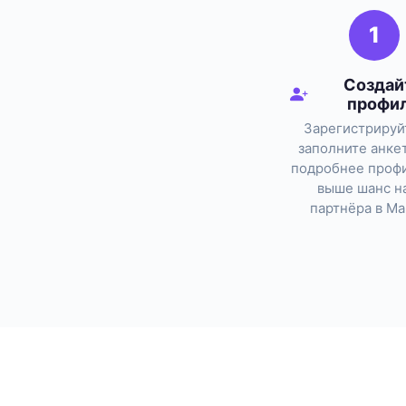
1
Создай
профи
Зарегистрируй
заполните анке
подробнее профи
выше шанс н
партнёра в Ма