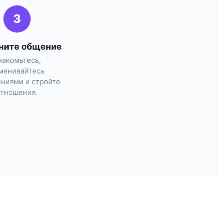
3
ните общение
накомьтесь,
менивайтесь
ниями и стройте
отношения.