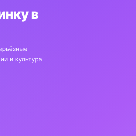
инку в
серьёзные
ии и культура