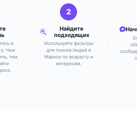
2
те
Найдите
Нач
ль
подходящих
З
тесь и
Используйте фильтры
об
ту. Чем
для поиска людей в
сообще
ль, тем
Марксе по возрасту и
айти
интересам.
рксе.