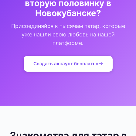
вторую половинку в
Новокубанске?
Присоединяйся к тысячам татар, которые
уже нашли свою любовь на нашей
платформе.
Создать аккаунт бесплатно
Знакомства для татар в