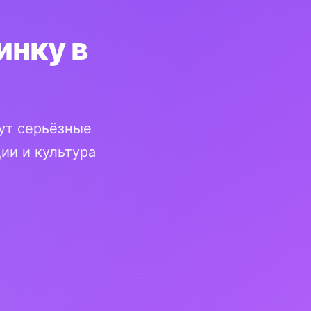
инку в
ут серьёзные
ии и культура