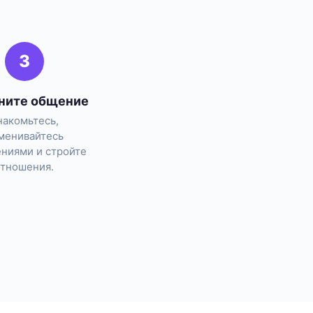
3
ните общение
накомьтесь,
менивайтесь
ниями и стройте
отношения.