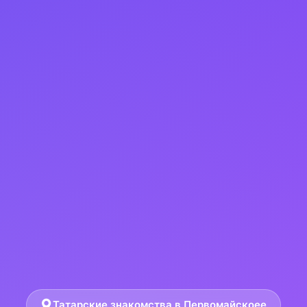
Татарские знакомства в Первомайскоее