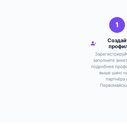
1
Создай
профи
Зарегистрируй
заполните анке
подробнее профи
выше шанс н
партнёра 
Первомайско