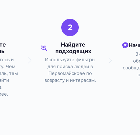
2
те
Найдите
Нач
ль
подходящих
З
тесь и
Используйте фильтры
об
ту. Чем
для поиска людей в
сообще
ль, тем
Первомайскоее по
айти
возрасту и интересам.
в
ее.