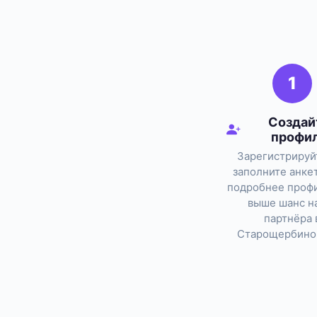
1
Создай
профи
Зарегистрируй
заполните анке
подробнее профи
выше шанс н
партнёра 
Старощербино