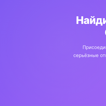
Найди
Присоеди
серьёзные от