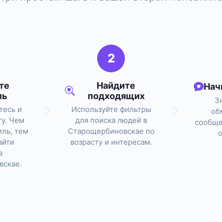
2
те
Найдите
Нач
ль
подходящих
З
тесь и
Используйте фильтры
об
ту. Чем
для поиска людей в
сообще
ль, тем
Старощербиновскае по
айти
возрасту и интересам.
в
вскае.