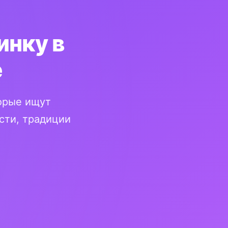
инку в
е
орые ищут
сти, традиции