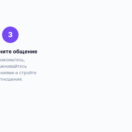
3
ните общение
накомьтесь,
менивайтесь
ниями и стройте
отношения.